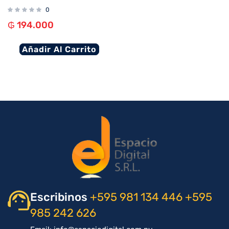
0
₲
194.000
Añadir Al Carrito
Escribinos
+595 981 134 446
+595
985 242 626