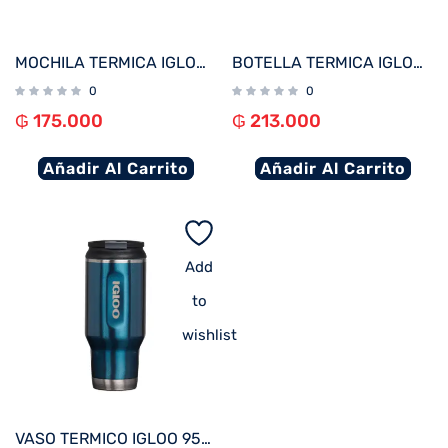
MOCHILA TERMICA IGLOO 12 LATAS RETRO ROJO/AZUL 63075
BOTELLA TERMICA IGLOO 1.6L BLANCO C/MANIJA 31487
0
0
₲
175.000
₲
213.000
Añadir Al Carrito
Añadir Al Carrito
Add
to
wishlist
VASO TERMICO IGLOO 950ML AZUL MODERNO C/TAPA 71079