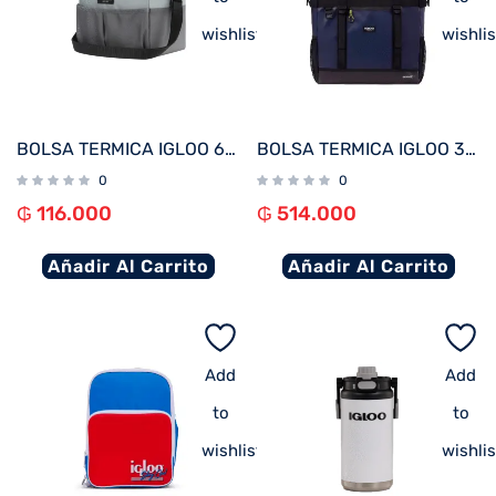
wishlist
wishlis
BOLSA TERMICA IGLOO 6 LATAS ESSENTIALS GRIS 66194
BOLSA TERMICA IGLOO 30 LATAS TOTE MAXCOLD ASCENT AZUL 60455
0
0
₲
116.000
₲
514.000
Añadir Al Carrito
Añadir Al Carrito
Add
Add
to
to
wishlist
wishlis