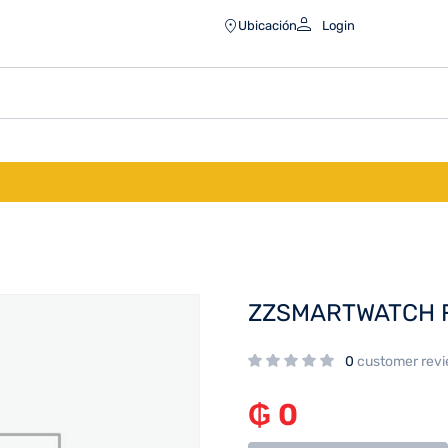
Ubicación
Login
ZZSMARTWATCH F
0
customer rev
₲
0