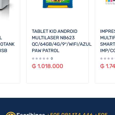
TABLET KID ANDROID
IMPRE
L
MULTILASER NB623
MULTI
COTANK
QC/64GB/4G/9″/WIFI/AZUL
SMART
USB
PAW PATROL
IMP/C
0
₲
1.018.000
₲
1.7