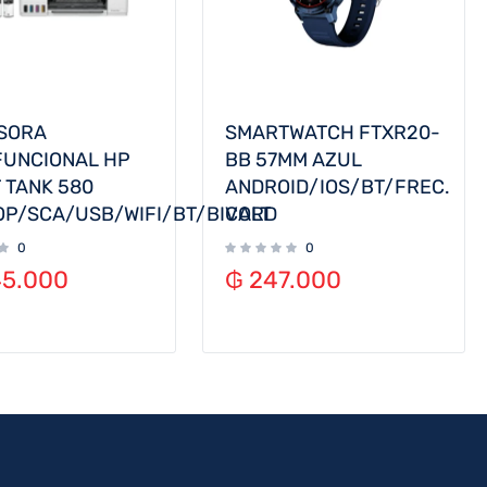
SORA
SMARTWATCH FTXR20-
FUNCIONAL HP
BB 57MM AZUL
 TANK 580
ANDROID/IOS/BT/FREC.
OP/SCA/USB/WIFI/BT/BIVOLT
CARD
0
0
45.000
₲
247.000