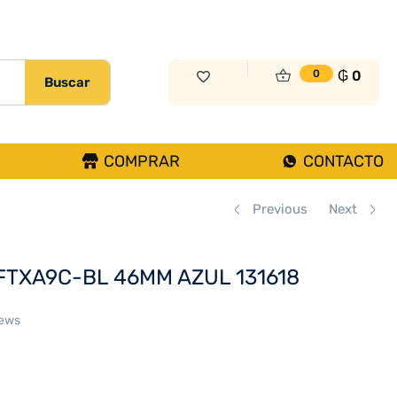
₲
0
Sin Existencias
₲
0
0
Buscar
COMPRAR
CONTACTO
Previous
Next
TXA9C-BL 46MM AZUL 131618
iews