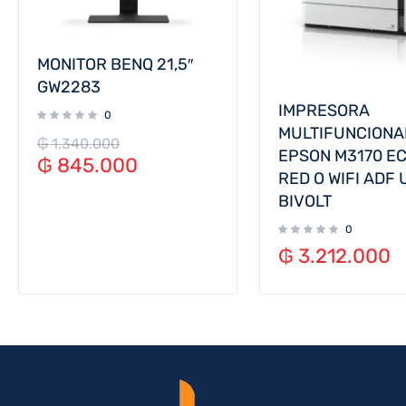
MONITOR BENQ 21,5″
GW2283
IMPRESORA
0
MULTIFUNCIONA
₲
1.340.000
EPSON M3170 E
₲
845.000
RED O WIFI ADF 
BIVOLT
0
₲
3.212.000