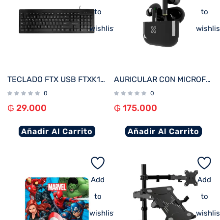
to
to
wishlist
wishlis
TECLADO FTX USB FTXK100E NUMERICO/INGLES/NEGRO
AURICULAR CON MICROFONO KLIP KTE-050BK TUNEFIBUDS TOUCH/TWS/BT/WIRELESS NEGRO
0
0
₲
29.000
₲
175.000
Añadir Al Carrito
Añadir Al Carrito
Add
Add
to
to
wishlist
wishlis