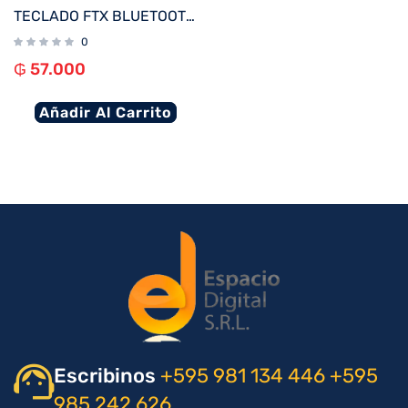
TECLADO FTX BLUETOOTH FTXB1000 ULTRA SLIM ESP/PLATA
0
₲
57.000
Añadir Al Carrito
Escribinos
+595 981 134 446
+595
985 242 626