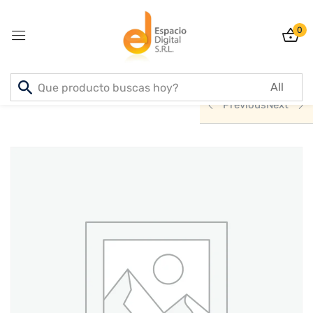
0
Sign in
Inicio
PRODUCTOS
ACCESORIOS
Previous
Next
Lost password?
Remember me
Log In
Create an account