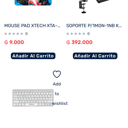
MOUSE PAD XTECH XTA-M100AV 22X18X0.2CM AVENGERS
SOPORTE P/1MON-1NB KLIP KMM-301 13″-32″/15.6″ 8KG/4.5KG ART/INCL/GIRA
0
0
₲
9.000
₲
392.000
Añadir Al Carrito
Añadir Al Carrito
Add
to
wishlist