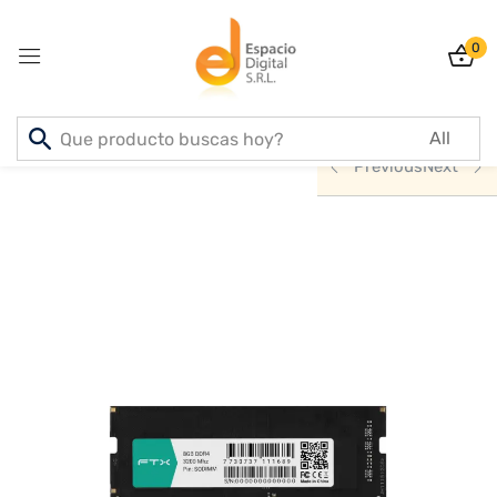
0
Sign in
Inicio
PRODUCTOS
INFORMATICA
Previous
Next
Lost password?
Remember me
Log In
Create an account