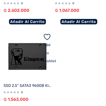
0
0
₲
2.602.000
₲
1.067.000
Añadir Al Carrito
Añadir Al Carrito
Add
to
wishlist
SSD 2.5″ SATA3 960GB KINGSTON SA400S37/960G
0
₲
1.563.000