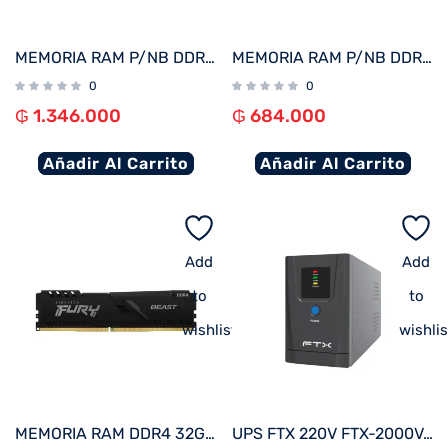
MEMORIA RAM P/NB DDR4 16GB 3200 KINGSTON FURY IMPACT KF432S20IB/16
MEMORIA RAM P/NB DDR4 8GB 3200 KINGSTON KVR32S22S8/8
0
0
₲
1.346.000
₲
684.000
Añadir Al Carrito
Añadir Al Carrito
Add
Add
to
to
wishlist
wishlis
MEMORIA RAM DDR4 32GB 3200 KINGSTON FURY BEAST BK KF432C16BB/32
UPS FTX 220V FTX-2000VA / 1200W NEMA UNIVERSAL