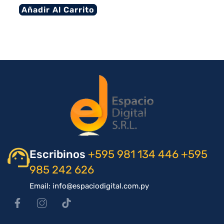
Añadir Al Carrito
Escribinos
+595 981 134 446
+595
985 242 626
Email: info@espaciodigital.com.py