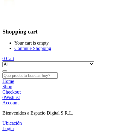
Shopping cart
Your cart is empty
Continue Shopping
0
Cart
Home
Shop
Checkout
0
Wishlist
Account
Bienvenidos a Espacio Digital S.R.L.
Ubicación
Login