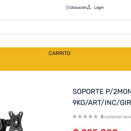
Ubicación
Login
CARRITO
SOPORTE P/2MON 
9KG/ART/INC/GI
0
customer rev