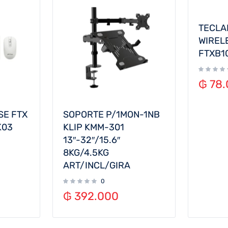
TECLA
WIREL
FTXB1
₲
78.
SE FTX
SOPORTE P/1MON-1NB
K03
KLIP KMM-301
13″-32″/15.6″
8KG/4.5KG
ART/INCL/GIRA
0
₲
392.000