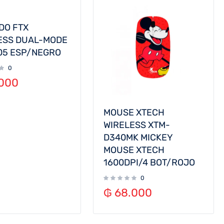
DO FTX
ESS DUAL-MODE
05 ESP/NEGRO
0
000
MOUSE XTECH
WIRELESS XTM-
D340MK MICKEY
MOUSE XTECH
1600DPI/4 BOT/ROJO
0
₲
68.000