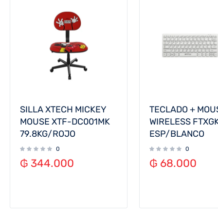
SILLA XTECH MICKEY
TECLADO + MOU
MOUSE XTF-DC001MK
WIRELESS FTXG
79.8KG/ROJO
ESP/BLANCO
0
0
₲
344.000
₲
68.000