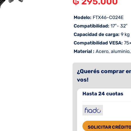
₲
295.000
 Modelo:
FTX46-C024E
 Compatibilidad:
17″- 32″
 Capacidad de carga:
9 kg
 Compatibilidad VESA:
75×
 Material :
Acero, aluminio,
¿Querés comprar en
vos!
Hasta 24 cuotas
SOLICITAR CRÉDIT