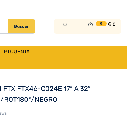
₲
0
0
Buscar
MI CUENTA
Previous
Next
FTX FTX46-C024E 17″ A 32″
R/ROT180°/NEGRO
iews